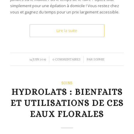
simplement pour une épilation à domicile ! Vous restez chez
vous et gagnez du temps pour un prix largement accessible.
Lire la suite
/
/
14 JUIN 2019
0 COMMENTAIRES
PAR
SOPHIE
SOINS
HYDROLATS : BIENFAITS
ET UTILISATIONS DE CES
EAUX FLORALES