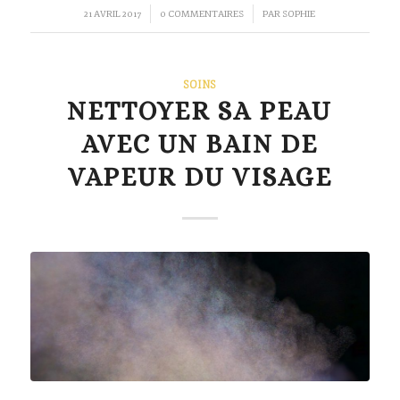
/
/
21 AVRIL 2017
0 COMMENTAIRES
PAR
SOPHIE
SOINS
NETTOYER SA PEAU
AVEC UN BAIN DE
VAPEUR DU VISAGE