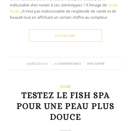
inéluctable d’en rester à ces stéréotypes ? A l’image de
Linda
Rodin
, il n’est pas indissociable de resplendir de santé et de
beauté tout en affichant un certain chiffre au compteur.
Lire la suite
/
/
17 JUILLET 2017
0 COMMENTAIRES
PAR
SOPHIE
SOINS
TESTEZ LE FISH SPA
POUR UNE PEAU PLUS
DOUCE