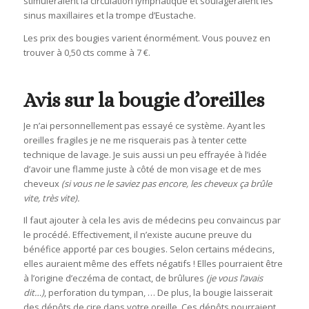
stimuleraient la circulation lymphatique et soulageraient les
sinus maxillaires et la trompe d’Eustache.
Les prix des bougies varient énormément. Vous pouvez en
trouver à 0,50 cts comme à 7 €.
Avis sur la bougie d’oreilles
Je n’ai personnellement pas essayé ce système. Ayant les
oreilles fragiles je ne me risquerais pas à tenter cette
technique de lavage. Je suis aussi un peu effrayée à l’idée
d’avoir une flamme juste à côté de mon visage et de mes
cheveux
(si vous ne le saviez pas encore, les cheveux ça brûle
vite, très vite).
Il faut ajouter à cela les avis de médecins peu convaincus par
le procédé. Effectivement, il n’existe aucune preuve du
bénéfice apporté par ces bougies. Selon certains médecins,
elles auraient même des effets négatifs ! Elles pourraient être
à l’origine d’eczéma de contact, de brûlures
(je vous l’avais
dit…)
, perforation du tympan, … De plus, la bougie laisserait
des dépôts de cire dans votre oreille. Ces dépôts pourraient