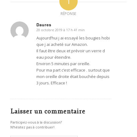
1
RÉPONSE
Daures
20 octobre 2019 à 17 h 41 min
dit
:
Aujourd’hui j ai essayé les bougies hobi
que j ai acheté sur Amazon.
Il faut être deux et prévoir un verre d
eau pour éteindre.
Environ 5 minutes par oreille.
Pour ma part c’est efficace . surtout que
mon oreille droite était bouchée depuis
3 jours. Efficace !
Laisser un commentaire
Participez-vous à la discussion?
N'hésitez pas à contribuer!