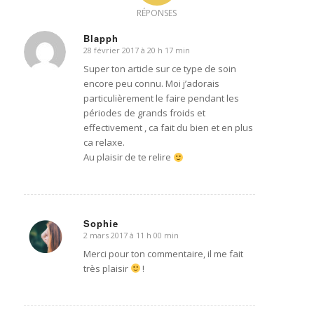
RÉPONSES
Blapph
28 février 2017 à 20 h 17 min
dit
:
Super ton article sur ce type de soin
encore peu connu. Moi j’adorais
particulièrement le faire pendant les
périodes de grands froids et
effectivement , ca fait du bien et en plus
ca relaxe.
Au plaisir de te relire
Sophie
2 mars 2017 à 11 h 00 min
dit
:
Merci pour ton commentaire, il me fait
très plaisir
!