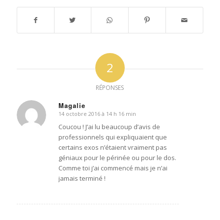
2
RÉPONSES
Magalie
14 octobre 2016 à 14 h 16 min
dit
:
Coucou ! J’ai lu beaucoup d’avis de
professionnels qui expliquaient que
certains exos n’étaient vraiment pas
géniaux pour le périnée ou pour le dos.
Comme toi j’ai commencé mais je n’ai
jamais terminé !