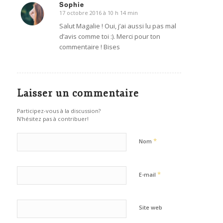
Sophie
17 octobre 2016 à 10 h 14 min
dit
:
Salut Magalie ! Oui, j’ai aussi lu pas mal
d’avis comme toi :). Merci pour ton
commentaire ! Bises
Laisser un commentaire
Participez-vous à la discussion?
N'hésitez pas à contribuer!
*
Nom
*
E-mail
Site web