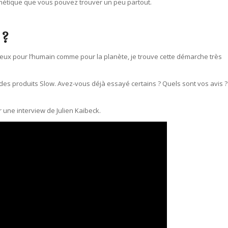
cosmétique que vous pouvez trouver un peu partout.
 ?
ereux pour l’humain comme pour la planète, je trouve cette démarche très
des produits Slow. Avez-vous déjà essayé certains ? Quels sont vos avis 
r une interview de Julien Kaibeck.