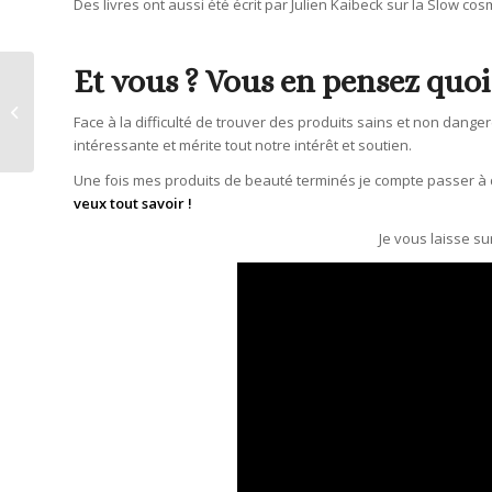
Des livres ont aussi été écrit par Julien Kaibeck sur la Slow 
Et vous ? Vous en pensez quoi
Aurait-on trouvé le
meilleur lisseur au
Face à la difficulté de trouver des produits sains et non dang
monde ?
intéressante et mérite tout notre intérêt et soutien.
Une fois mes produits de beauté terminés je compte passer à 
veux tout savoir !
Je vous laisse su