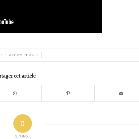
/
16
0 COMMENTAIRES
rtager cet article
0
RÉPONSES