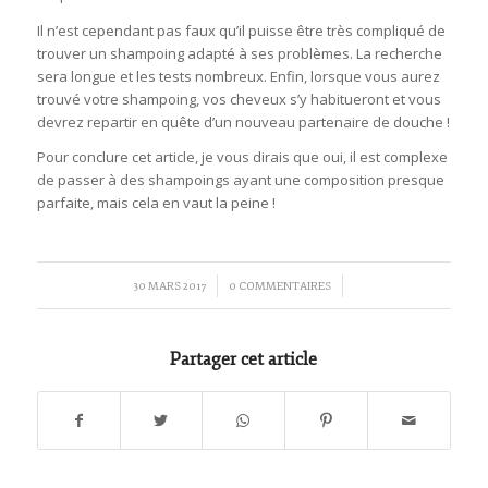
Il n’est cependant pas faux qu’il puisse être très compliqué de
trouver un shampoing adapté à ses problèmes. La recherche
sera longue et les tests nombreux. Enfin, lorsque vous aurez
trouvé votre shampoing, vos cheveux s’y habitueront et vous
devrez repartir en quête d’un nouveau partenaire de douche !
Pour conclure cet article, je vous dirais que oui, il est complexe
de passer à des shampoings ayant une composition presque
parfaite, mais cela en vaut la peine !
/
/
30 MARS 2017
0 COMMENTAIRES
Partager cet article