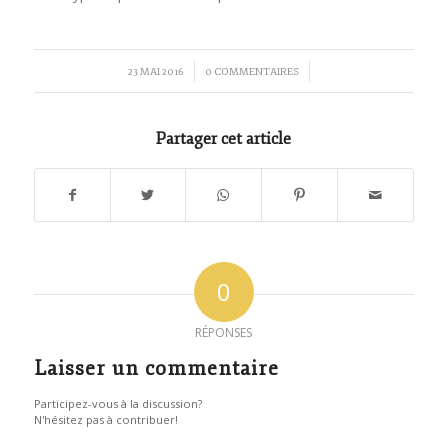
/
/
23 MAI 2016
0 COMMENTAIRES
Partager cet article
0
RÉPONSES
Laisser un commentaire
Participez-vous à la discussion?
N'hésitez pas à contribuer!